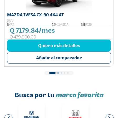
MAZDA IVESA CX-90 4X4 AT
SUV
AT
HIBRIDA
2026
Q 7179.84/mes
Q 439,900.00
Quiero más detalles
Añadir al comparador
Busca por tu
marca favorita