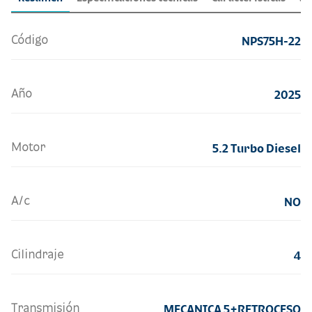
Código
NPS75H-22
Año
2025
Motor
5.2 Turbo Diesel
A/c
NO
Cilindraje
4
Transmisión
MECANICA 5+RETROCESO