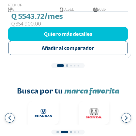
PICK UP
6
DISEL
2026
Q 5543.72/mes
Q 354,900.00
Quiero más detalles
Añadir al comparador
Busca por tu
marca favorita