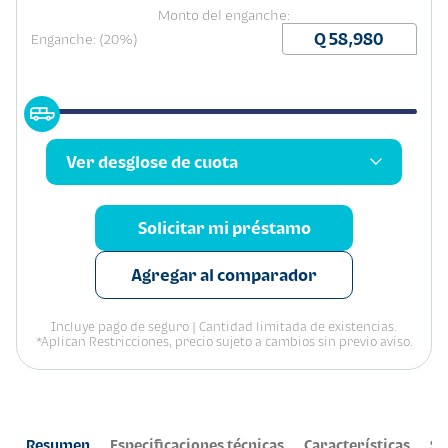
Monto del enganche:
Enganche: (20%)
Ver desglose de cuota
Solicitar mi préstamo
Agregar al comparador
Incluye pago de seguro | Cantidad limitada de existencias.
*Aplican Restricciones, precio sujeto a cambios sin previo aviso.
Resumen
Especificaciones técnicas
Características
Se