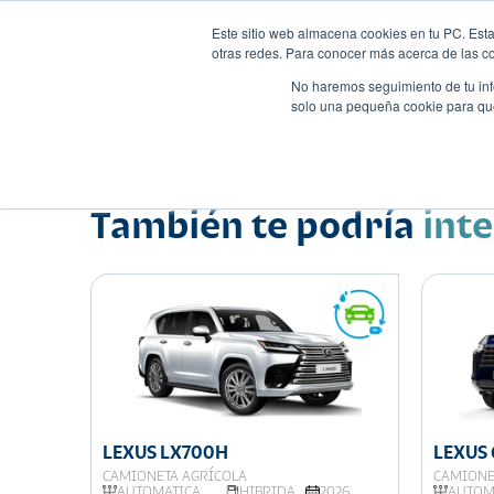
Este sitio web almacena cookies en tu PC. Esta
otras redes. Para conocer más acerca de las coo
No haremos seguimiento de tu info
solo una pequeña cookie para que 
Autos
Comparador
Promo
Nombre
Suv
•
•
También te podría
int
LEXUS LX700H
LEXUS
CAMIONETA AGRÍCOLA
CAMIONE
026
AUTOMATICA
HIBRIDA
2026
AUTOM