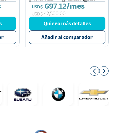
s
697.12/mes
USD$
USD$
42,500.00
USD$
USD$
s
Quiero más detalles
or
Añadir al comparador
A