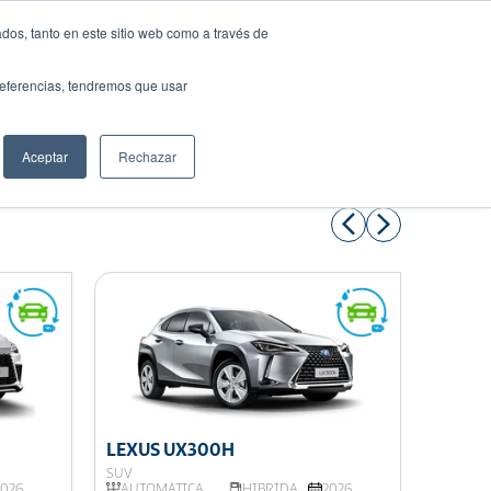
dos, tanto en este sitio web como a través de
preferencias, tendremos que usar
Solicita tu préstamo
Aceptar
Rechazar
Compartir:
LEXUS UX300H
LEXUS
SUV
SUV
2026
AUTOMATICA
HIBRIDA
2026
AUTOM