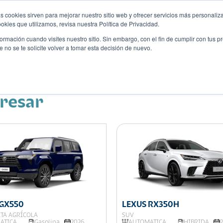
s cookies sirven para mejorar nuestro sitio web y ofrecer servicios más personaliza
kies que utilizamos, revisa nuestra Política de Privacidad.
rmación cuando visites nuestro sitio. Sin embargo, con el fin de cumplir con tus 
no se te solicite volver a tomar esta decisión de nuevo.
Descubre tu auto ideal
ciones
Blog
Eventos
eresar
 GX550
LEXUS RX350H
TA AGRÍCOLA
SUV
ATICA
Gasolina
2026
AUTOMATICA
HIBRIDA