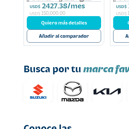
2427.38/mes
USD$
USD$
150,000.00
USD$
USD$
s
Quiero más detalles
or
Añadir al comparador
A
marca fav
Busca por tu
Conoce las