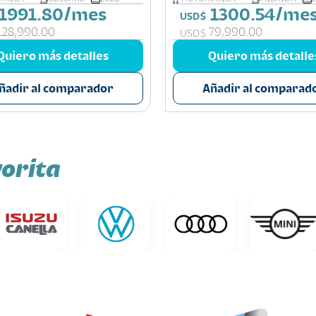
1991.80/mes
1300.54/me
USD$
128,990.00
79,990.00
USD$
Quiero más detalles
Quiero más detalle
ñadir al comparador
Añadir al comparad
orita