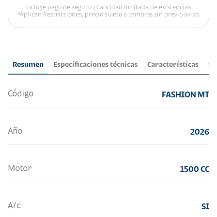
Incluye pago de seguro | Cantidad limitada de existencias.
*Aplican Restricciones, precio sujeto a cambios sin previo aviso.
Resumen
Especificaciones técnicas
Características
Se
Código
FASHION MT
Año
2026
Motor
1500 CC
A/c
SI