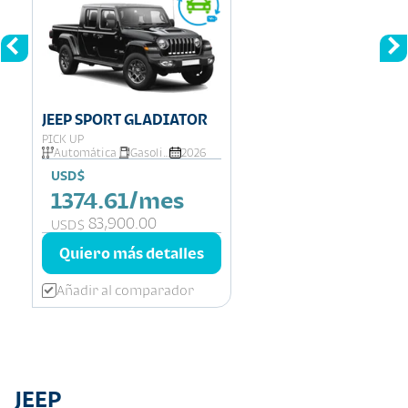
JEEP SPORT GLADIATOR
PICK UP
Automática
Gasolina
2026
USD$
1374.61/mes
83,900.00
USD$
Quiero más detalles
Añadir al comparador
JEEP