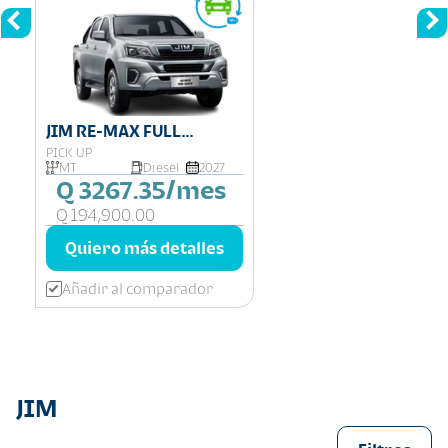
JIM RE-MAX FULL
EQUIPO
PICK UP
MT
Diesel
2027
Q 3267.35/mes
Q 194,900.00
Quiero más detalles
Añadir al comparador
JIM