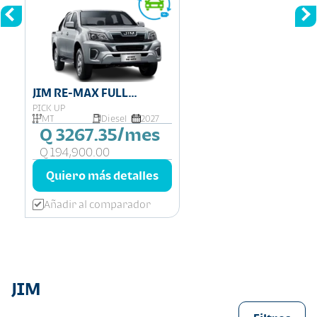
JIM RE-MAX FULL
EQUIPO
PICK UP
MT
Diesel
2027
Q 3267.35/mes
Q 194,900.00
Quiero más detalles
Añadir al comparador
JIM