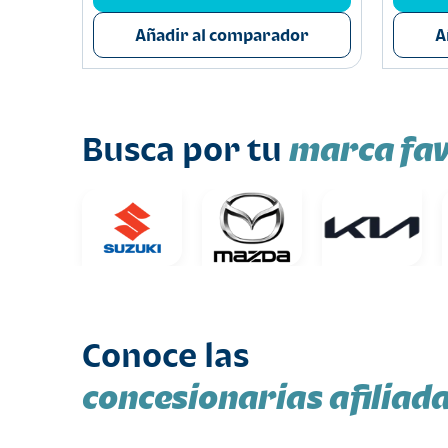
or
Añadir al comparador
A
marca fav
Busca por tu
Conoce las
concesionarias afiliad