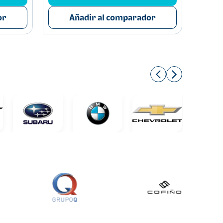
or
Añadir al comparador
A