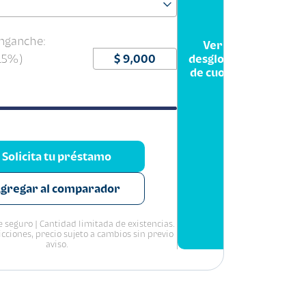
nganche:
Ver
(15%)
desglose
de cuota
Solicita tu préstamo
gregar al comparador
 seguro | Cantidad limitada de existencias.
icciones, precio sujeto a cambios sin previo
aviso.