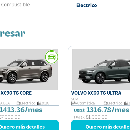
Combustible
Electrico
eresar
XC90 T8 CORE
VOLVO XC60 T8 ULTRA
SUV
ATICA
Electrico
2026
Automática
Electrico
1413.36/mes
1316.78/mes
USD$
87,000.00
81,000.00
USD$
Quiero más detalles
Quiero más detalle