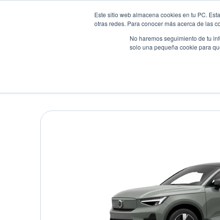
Este sitio web almacena cookies en tu PC. Esta
otras redes. Para conocer más acerca de las coo
No haremos seguimiento de tu info
solo una pequeña cookie para que 
Autos
Comparador
Promo
VOLVO EC40 P6 CORE
Suv
•
2026
•
Electrico