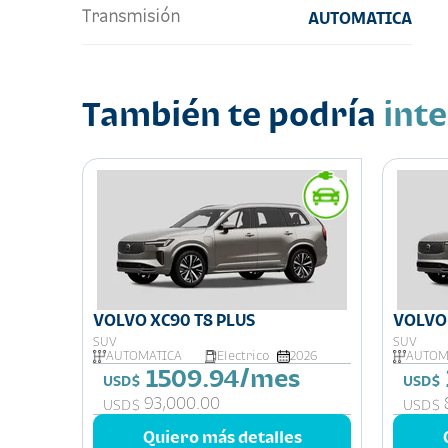
Transmisión
AUTOMATICA
También te podría
int
VOLVO XC90 T8 PLUS
VOLVO 
SUV
SUV
026
AUTOMATICA
Electrico
2026
AUTOM
1509.94/mes
USD$
USD$
93,000.00
USD$
USD$
s
Quiero más detalles