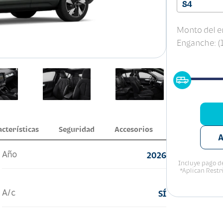
84
Monto del e
Enganche: 
acterísticas
Seguridad
Accesorios
A
Año
2026
Incluye pago de
*Aplican Restr
A/c
SÍ