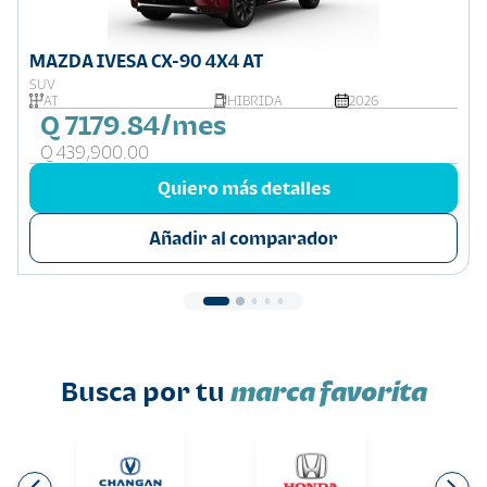
MAZDA IVESA CX-90 4X4 AT
SUV
AT
HIBRIDA
2026
Q 7179.84/mes
Q 439,900.00
Quiero más detalles
Añadir al comparador
Busca por tu
marca favorita