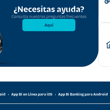
¿Necesitas ayuda?
Consulta nuestras preguntas frecuentes
Aquí
roid
App Bi en Línea para iOS
App Bi Banking para Android
•
•