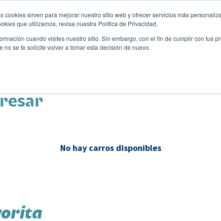
s cookies sirven para mejorar nuestro sitio web y ofrecer servicios más personaliza
kies que utilizamos, revisa nuestra Política de Privacidad.
rmación cuando visites nuestro sitio. Sin embargo, con el fin de cumplir con tus 
no se te solicite volver a tomar esta decisión de nuevo.
Descubre tu auto ideal
ciones
Blog
Eventos
eresar
No hay carros disponibles
orita