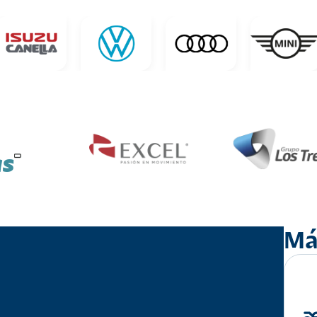
as
Má