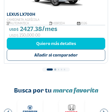
LEXUS LX700H
CAMIONETA AGRÍCOLA
AUTOMATICA
HIBRIDA
2026
2427.38/mes
USD$
150,000.00
USD$
Quiero más detalles
Añadir al comparador
Busca por tu
marca favorita