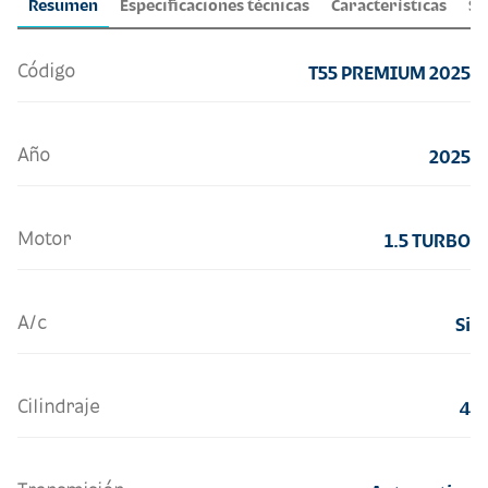
Resumen
Especificaciones técnicas
Características
Se
Código
T55 PREMIUM 2025
Año
2025
Motor
1.5 TURBO
A/c
Si
Cilindraje
4