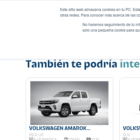
Este sitio web almacena cookies en tu PC. Esta
otras redes. Para conocer más acerca de las coo
No haremos seguimiento de tu info
solo una pequeña cookie para que 
Autos
Comparador
Promo
Nombre
Suv
•
•
También te podría
int
LINE
VOLKSWAGEN AMAROK
VOLKS
COMFORTLINE
PICK UP
SUV
026
AUTOMÁTICA
DIESEL
2026
AUTOM