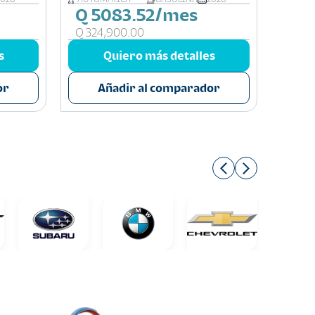
Q 5083.52/mes
Q 3
Q 324,900.00
Q 214
s
Quiero más detalles
or
Añadir al comparador
A