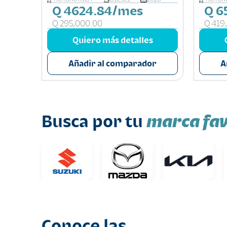
Q 4624.84/mes
Q 6
Q 295,000.00
Q 419
s
Quiero más detalles
or
Añadir al comparador
A
marca fav
Busca por tu
Conoce las