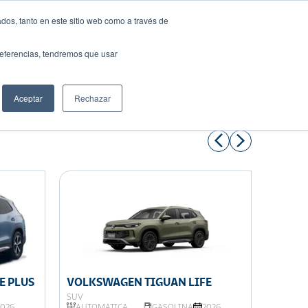
dos, tanto en este sitio web como a través de
preferencias, tendremos que usar
Solicita tu préstamo
Aceptar
Rechazar
Compartir:
E PLUS
VOLKSWAGEN TIGUAN LIFE
VOLKS
SUV
SUV
2026
AUTOMÁTICA
GASOLINA
2026
AUTOM