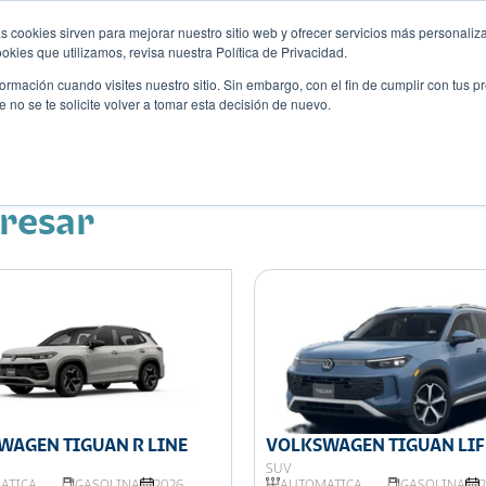
s cookies sirven para mejorar nuestro sitio web y ofrecer servicios más personaliza
kies que utilizamos, revisa nuestra Política de Privacidad.
rmación cuando visites nuestro sitio. Sin embargo, con el fin de cumplir con tus 
no se te solicite volver a tomar esta decisión de nuevo.
Descubre tu auto ideal
ciones
Blog
Eventos
eresar
WAGEN TIGUAN R LINE
VOLKSWAGEN TIGUAN LIF
SUV
ÁTICA
GASOLINA
2026
AUTOMÁTICA
GASOLINA