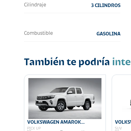
Cilindraje
3 CILINDROS
Combustible
GASOLINA
También te podría
int
LINE
VOLKSWAGEN AMAROK
VOLKS
COMFORTLINE
PICK UP
SUV