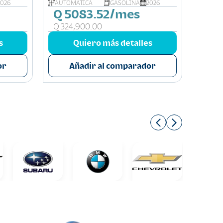
2026
AUTOMÁTICA
GASOLINA
2026
AUTOM
Q 5083.52/mes
Q 3
Q 324,900.00
Q 214
s
Quiero más detalles
or
Añadir al comparador
A