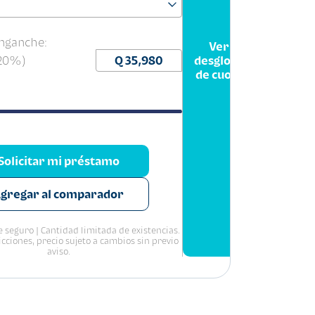
nganche:
Ver
(20%)
desglose
de cuota
Solicitar mi préstamo
gregar al comparador
 seguro | Cantidad limitada de existencias.
icciones, precio sujeto a cambios sin previo
aviso.