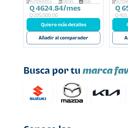
026
AUTOMÁTICA
DIESEL
2026
AUTOM
Q 4624.84/mes
Q 6
Q 295,000.00
Q 419
s
Quiero más detalles
or
Añadir al comparador
A
marca fav
Busca por tu