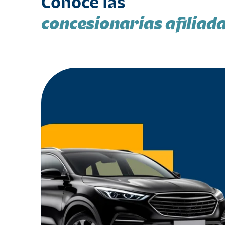
Conoce las
concesionarias afiliad