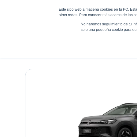
Este sitio web almacena cookies en tu PC. Esta
otras redes. Para conocer más acerca de las coo
No haremos seguimiento de tu info
solo una pequeña cookie para que 
Autos
Comparador
Promo
VOLKSWAGEN TERA CO
Suv
•
2026
•
GASOLINA