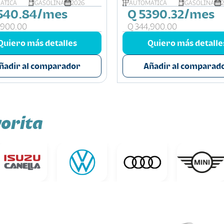
ÁTICA
GASOLINA
2026
AUTOMÁTICA
GASOLINA
540.84/mes
Q 5390.32/mes
,900.00
Q 344,900.00
Quiero más detalles
Quiero más detalle
ñadir al comparador
Añadir al comparad
orita