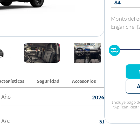
84
Monto del e
Enganche: 
acterísticas
Seguridad
Accesorios
A
Año
2026
Incluye pago de
*Aplican Restr
A/c
SI