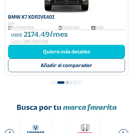
BMW X7 XDRIVE40I
SUV
AUTOMÁTICA
GASOLINA
2026
2174.49/mes
USD$
140,900.00
USD$
Quiero más detalles
Añadir al comparador
Busca por tu
marca favorita