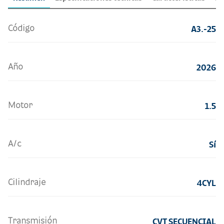
Código
A3.-25
Año
2026
Motor
1.5
A/c
Sí
Cilindraje
4CYL
Transmisión
CVT SECUENCIAL