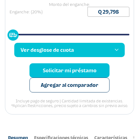
Monto del enganche:
Enganche: (20%)
Ver desglose de cuota
Solicitar mi préstamo
Agregar al comparador
Incluye pago de seguro | Cantidad limitada de existencias.
*Aplican Restricciones, precio sujeto a cambios sin previo aviso.
Resumen
Especificaciones técnicas
Características
Se