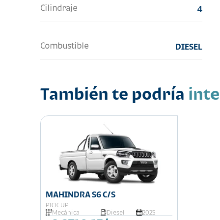
Cilindraje
4
Combustible
DIESEL
También te podría
int
MAHINDRA S6 C/S
PICK UP
Mecánica
Diesel
2025