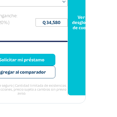
nganche:
Ver
(20%)
desglose
de cuota
Solicitar mi préstamo
gregar al comparador
 seguro | Cantidad limitada de existencias.
icciones, precio sujeto a cambios sin previo
aviso.