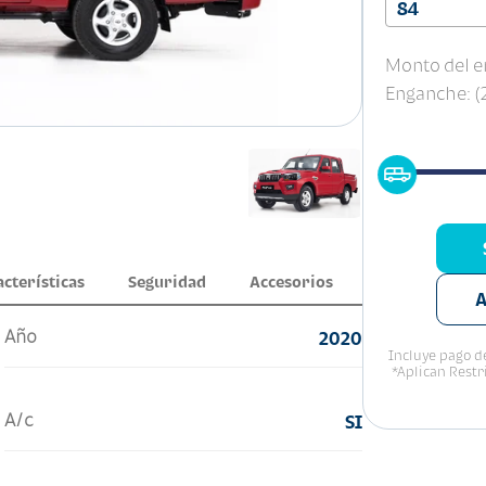
84
Monto del e
Enganche: 
acterísticas
Seguridad
Accesorios
A
Año
2020
Incluye pago de
*Aplican Restr
A/c
SI