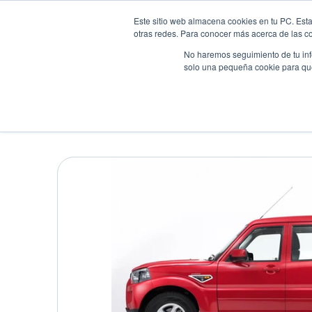
Este sitio web almacena cookies en tu PC. Esta
otras redes. Para conocer más acerca de las coo
No haremos seguimiento de tu info
solo una pequeña cookie para que 
Autos
Comparador
Promo
MAHINDRA 4X4 S10 FE
Pick up
•
2020
•
DIESEL