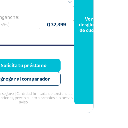
nganche:
Ver
(15%)
desglose
de cuota
Solicita tu préstamo
gregar al comparador
 seguro | Cantidad limitada de existencias.
icciones, precio sujeto a cambios sin previo
aviso.