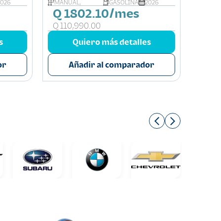
2026
MANUAL,
GASOLINA
2026
AUTOM
Q 1802.10/mes
Q 2
Q 110,990.00
Q 16
s
Quiero más detalles
or
Añadir al comparador
A