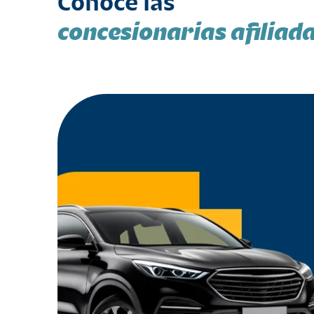
Conoce las
concesionarias afiliad