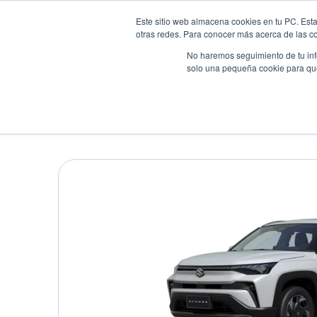
Este sitio web almacena cookies en tu PC. Esta
otras redes. Para conocer más acerca de las coo
No haremos seguimiento de tu info
solo una pequeña cookie para que 
Autos
Comparador
Promo
SUZUKI ACROSS GLX A
Suv
•
2026
•
HIBRIDA