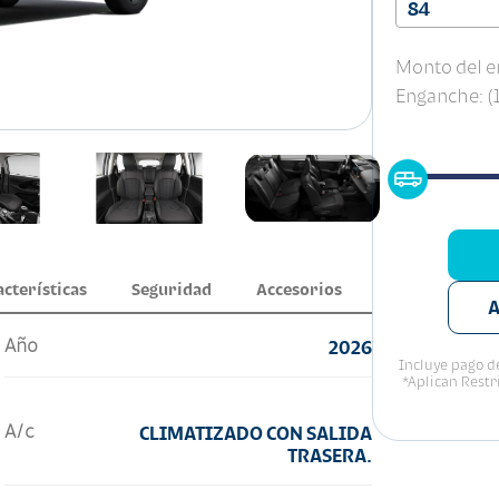
84
Monto del e
Enganche: 
acterísticas
Seguridad
Accesorios
A
Año
2026
Incluye pago de
*Aplican Restr
A/c
CLIMATIZADO CON SALIDA
TRASERA.