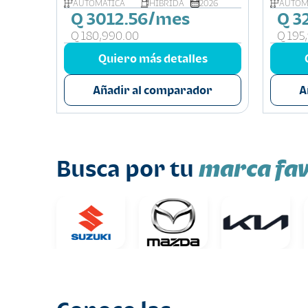
026
AUTOMÁTICA
HIBRIDA
2026
AUTOM
Q 3012.56/mes
Q 3
Q 180,990.00
Q 195
s
Quiero más detalles
or
Añadir al comparador
A
marca fav
Busca por tu