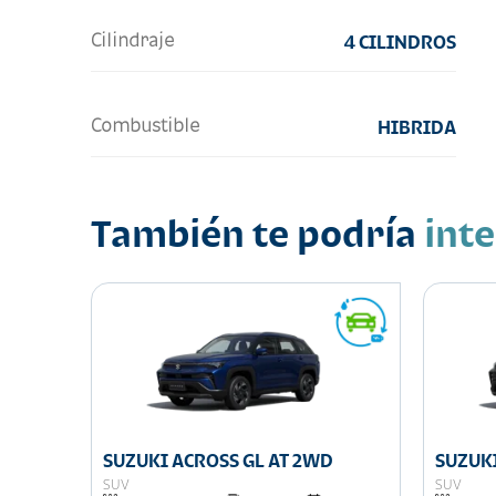
Cilindraje
4 CILINDROS
Combustible
HIBRIDA
También te podría
int
SUZUKI ACROSS GL AT 2WD
SUZUKI
SUV
SUV