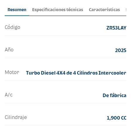
Resumen
Especificaciones técnicas
Características
Se
Código
ZR53LAY
Año
2025
Motor
Turbo Diesel 4X4 de 4 Cilindros Intercooler
A/c
De fábrica
Cilindraje
1,900 CC