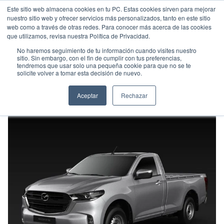
Este sitio web almacena cookies en tu PC. Estas cookies sirven para mejorar
nuestro sitio web y ofrecer servicios más personalizados, tanto en este sitio
web como a través de otras redes. Para conocer más acerca de las cookies
que utilizamos, revisa nuestra Política de Privacidad.
No haremos seguimiento de tu información cuando visites nuestro
sitio. Sin embargo, con el fin de cumplir con tus preferencias,
tendremos que usar solo una pequeña cookie para que no se te
MAZDA IVESA BT-50 CS
solicite volver a tomar esta decisión de nuevo.
Pick up
•
2025
•
Diesel
Aceptar
Rechazar