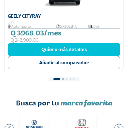
GEELY CITYRAY
SUV
Automática
GASOLINA
2026
Q 3968.03/mes
Q 242,900.00
Quiero más detalles
Añadir al comparador
Busca por tu
marca favorita