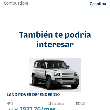
Combustible
Gasolina
También te podría
interesar
LAND ROVER DEFENDER 110
SUV
AT
Gasolina
2025
1837.76/mes
USD$