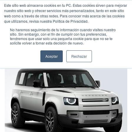
Este sitio web almacena cookies en tu PC. Estas cookies sirven para mejorar
nuestro sitio web y ofrecer servicios más personalizados, tanto en este sitio
web como a través de otras redes. Para conocer más acerca de las cookies
que utilizamos, revisa nuestra Política de Privacidad.
No haremos seguimiento de tu información cuando visites nuestro
sitio. Sin embargo, con el fin de cumplir con tus preferencias,
tendremos que usar solo una pequeña cookie para que no se te
LAND ROVER DEFENDER 110
solicite volver a tomar esta decisión de nuevo.
Suv
•
2025
•
Gasolina
Aceptar
Rechazar