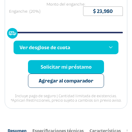
Monto del enganche:
Enganche: (20%)
Ver desglose de cuota
Solicitar mi préstamo
Agregar al comparador
Incluye pago de seguro | Cantidad limitada de existencias.
*Aplican Restricciones, precio sujeto a cambios sin previo aviso.
Resumen
Especificaciones técnicas
Características
Se