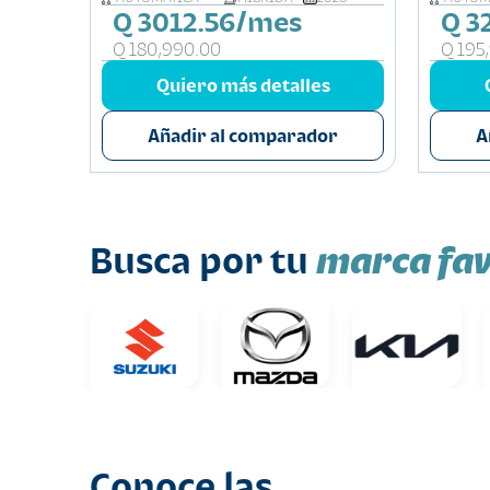
Q 3012.56/mes
Q 3
Q 180,990.00
Q 195
s
Quiero más detalles
or
Añadir al comparador
A
marca fav
Busca por tu
Conoce las