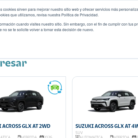
s cookies sirven para mejorar nuestro sitio web y ofrecer servicios más personaliza
kies que utilizamos, revisa nuestra Política de Privacidad.
rmación cuando visites nuestro sitio. Sin embargo, con el fin de cumplir con tus 
no se te solicite volver a tomar esta decisión de nuevo.
Descubre tu auto ideal
ciones
Blog
Eventos
eresar
 ACROSS GLX AT 2WD
SUZUKI ACROSS GLX AT 4
SUV
ÁTICA
HIBRIDA
2026
AUTOMÁTICA
HIBRIDA