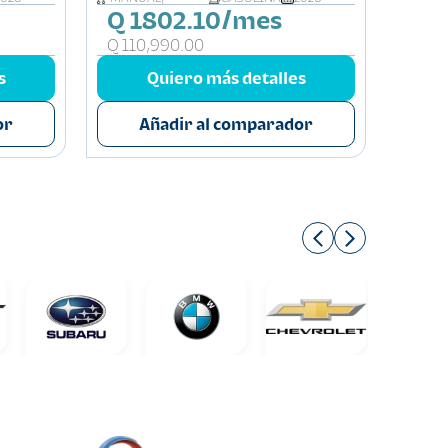
Q 1802.10/mes
Q 2
Q 110,990.00
Q 16
s
Quiero más detalles
or
Añadir al comparador
A