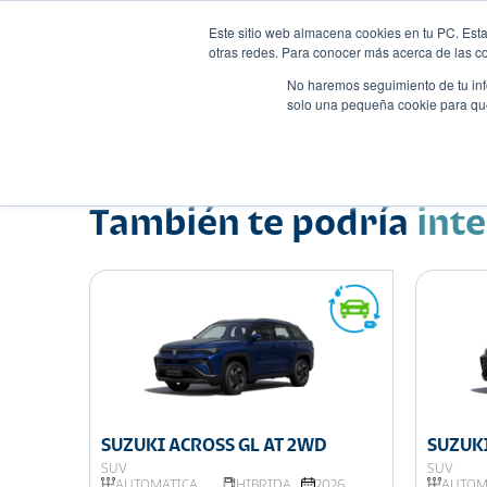
Este sitio web almacena cookies en tu PC. Esta
otras redes. Para conocer más acerca de las coo
No haremos seguimiento de tu info
solo una pequeña cookie para que 
Autos
Comparador
Promo
Nombre
Suv
•
•
También te podría
int
SUZUKI ACROSS GL AT 2WD
SUZUKI
SUV
SUV
026
AUTOMÁTICA
HIBRIDA
2026
AUTOM