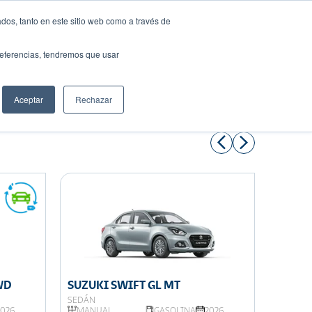
dos, tanto en este sitio web como a través de
preferencias, tendremos que usar
Solicita tu préstamo
Aceptar
Rechazar
Compartir:
WD
SUZUKI SWIFT GL MT
SUZUK
SEDÁN
SUV
2026
MANUAL,
GASOLINA
2026
AUTOM