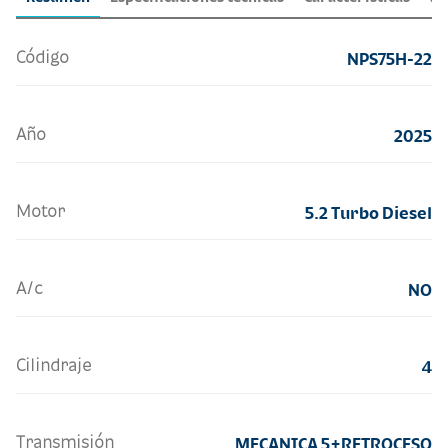
Código
NPS75H-22
Año
2025
Motor
5.2 Turbo Diesel
A/c
NO
Cilindraje
4
Transmisión
MECANICA 5+RETROCESO