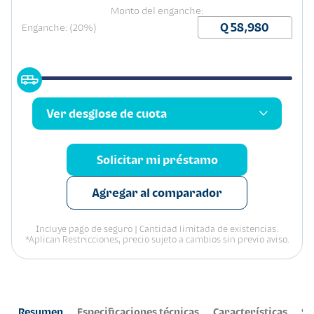
Monto del enganche:
Enganche: (20%)
Ver desglose de cuota
Solicitar mi préstamo
Agregar al comparador
Incluye pago de seguro | Cantidad limitada de existencias.
*Aplican Restricciones, precio sujeto a cambios sin previo aviso.
Resumen
Especificaciones técnicas
Características
Se