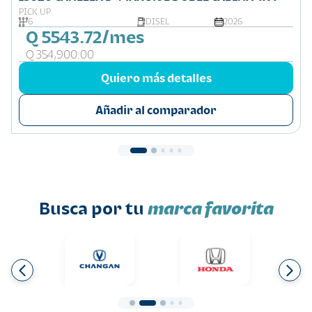
PICK UP
6
DISEL
2026
Q 5543.72/mes
Q 354,900.00
Quiero más detalles
Añadir al comparador
Busca por tu
marca favorita