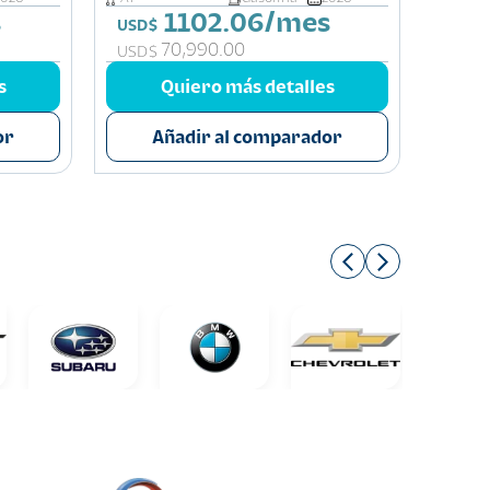
s
1102.06/mes
Q 6
USD$
70,990.00
Q 37
USD$
s
Quiero más detalles
or
Añadir al comparador
A