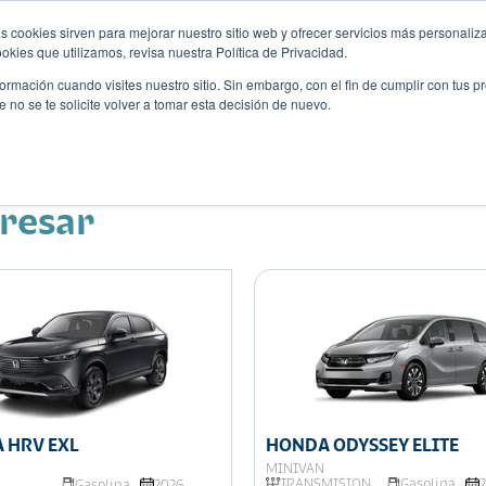
s cookies sirven para mejorar nuestro sitio web y ofrecer servicios más personaliza
kies que utilizamos, revisa nuestra Política de Privacidad.
rmación cuando visites nuestro sitio. Sin embargo, con el fin de cumplir con tus 
no se te solicite volver a tomar esta decisión de nuevo.
Descubre tu auto ideal
ciones
Blog
Eventos
eresar
HONDA ODYSSEY ELITE
 HRV EXL
MINIVAN
TRANSMISIÓN
Gasolina
Gasolina
2026