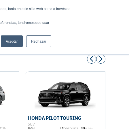
dos, tanto en este sitio web como a través de
preferencias, tendremos que usar
Solicita tu préstamo
Aceptar
Rechazar
Compartir:
HONDA PILOT TOURING
HONDA
SUV
SUV
2026
AT
Gasolina
2026
E-CVT