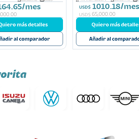
1010.18/me
164.65/mes
USD$
65,000.00
,000.00
USD$
Quiero más detalles
Quiero más detalle
ñadir al comparador
Añadir al comparad
orita