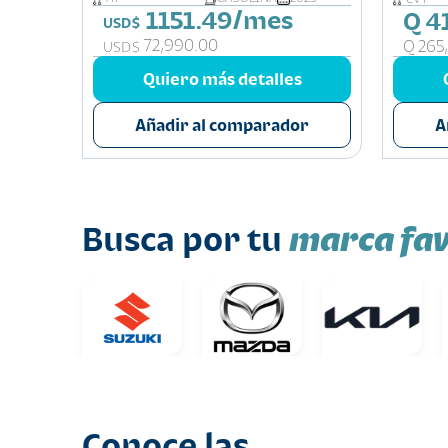
1151.49/mes
Q 4
USD$
72,990.00
Q 265
USD$
s
Quiero más detalles
or
Añadir al comparador
A
marca fav
Busca por tu
Conoce las