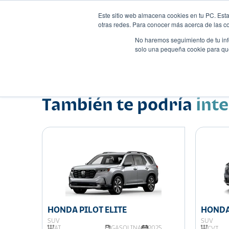
Este sitio web almacena cookies en tu PC. Esta
otras redes. Para conocer más acerca de las coo
No haremos seguimiento de tu info
solo una pequeña cookie para que 
Autos
Comparador
Promo
Nombre
Suv
•
•
También te podría
int
HONDA PILOT ELITE
HONDA
SUV
SUV
025
AT
GASOLINA
2025
CVT