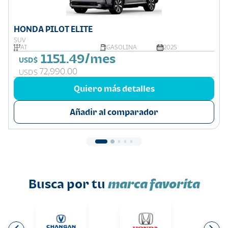
HONDA PILOT ELITE
SUV
AT
GASOLINA
2025
1151.49/mes
USD$
72,990.00
USD$
Quiero más detalles
Añadir al comparador
Busca por tu
marca favorita