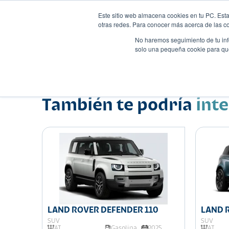
Este sitio web almacena cookies en tu PC. Esta
otras redes. Para conocer más acerca de las coo
No haremos seguimiento de tu info
solo una pequeña cookie para que 
Autos
Comparador
Promo
Nombre
Suv
•
•
También te podría
int
LAND ROVER DEFENDER 110
LAND 
EVOQU
SUV
SUV
AT
Gasolina
2025
AT