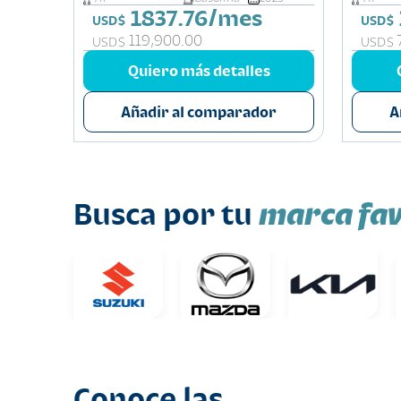
1837.76/mes
USD$
USD$
119,900.00
USD$
USD$
Quiero más detalles
Añadir al comparador
A
marca fav
Busca por tu
Conoce las