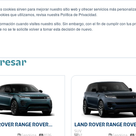
s cookies sirven para mejorar nuestro sitio web y ofrecer servicios más personaliza
kies que utilizamos, revisa nuestra Política de Privacidad.
rmación cuando visites nuestro sitio. Sin embargo, con el fin de cumplir con tus 
no se te solicite volver a tomar esta decisión de nuevo.
Descubre tu auto ideal
ciones
Blog
Eventos
eresar
ROVER RANGE ROVER
LAND ROVER RANGE ROV
E
SPORT
SUV
Gasolina
2026
AT
Gasolina