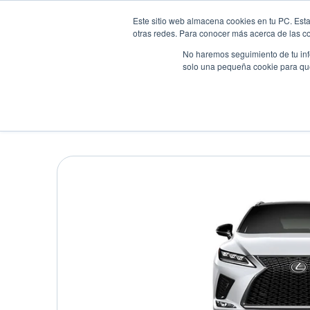
Este sitio web almacena cookies en tu PC. Esta
otras redes. Para conocer más acerca de las coo
No haremos seguimiento de tu info
solo una pequeña cookie para que 
Autos
Comparador
Promo
LEXUS RX350-F-SPORT
Suv
•
2021
•
Gasolina