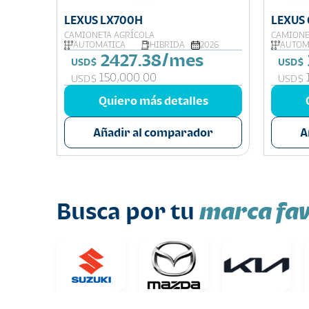
LEXUS LX700H
LEXUS
CAMIONETA AGRÍCOLA
CAMIONE
026
AUTOMATICA
HIBRIDA
2026
AUTOM
2427.38/mes
USD$
USD$
150,000.00
USD$
USD$
s
Quiero más detalles
or
Añadir al comparador
A
marca fav
Busca por tu