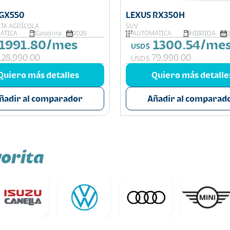
 GX550
LEXUS RX350H
TA AGRÍCOLA
SUV
ATICA
Gasolina
2026
AUTOMATICA
HIBRIDA
1991.80/mes
1300.54/me
USD$
128,990.00
79,990.00
USD$
Quiero más detalles
Quiero más detalle
ñadir al comparador
Añadir al comparad
orita