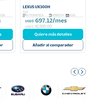
LEXUS UX300H
LEXUS
SUV
SUV
2026
AUTOMATICA
HIBRIDA
2026
AUTOM
s
697.12/mes
USD$
USD$
42,500.00
USD$
USD$
s
Quiero más detalles
or
Añadir al comparador
A