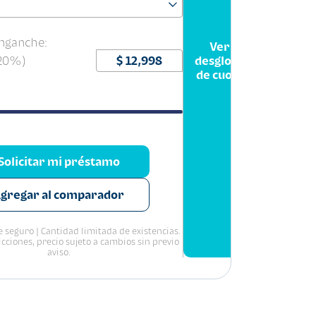
nganche:
Ver
(20%)
desglose
de cuota
Solicitar mi préstamo
gregar al comparador
 seguro | Cantidad limitada de existencias.
icciones, precio sujeto a cambios sin previo
aviso.