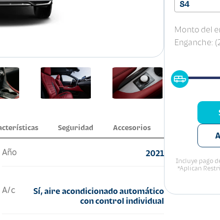
84
Monto del e
Enganche: 
acterísticas
Seguridad
Accesorios
A
Año
2021
Incluye pago de
*Aplican Restr
A/c
Sí, aire acondicionado automático
con control individual