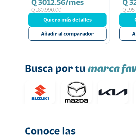
Q 3012.56/mes
Q 3
Q 180,990.00
Q 195
s
Quiero más detalles
or
Añadir al comparador
A
marca fav
Busca por tu
Conoce las