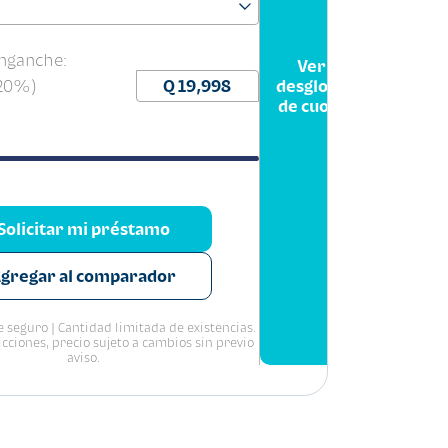
nganche:
Ver
(20%)
desglose
de cuota
Solicitar mi préstamo
gregar al comparador
 seguro | Cantidad limitada de existencias.
icciones, precio sujeto a cambios sin previo
aviso.