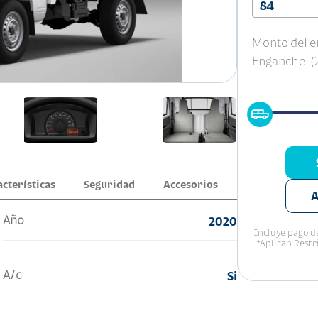
84
Monto del e
Enganche: 
acterísticas
Seguridad
Accesorios
A
Año
2020
Incluye pago de
*Aplican Restr
A/c
Si