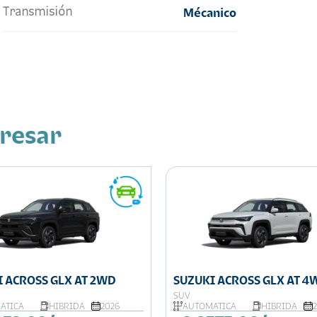
Transmisión
Mécanico
eresar
 ACROSS GLX AT 2WD
SUZUKI ACROSS GLX AT 4
SUV
ÁTICA
HIBRIDA
2026
AUTOMÁTICA
HIBRIDA