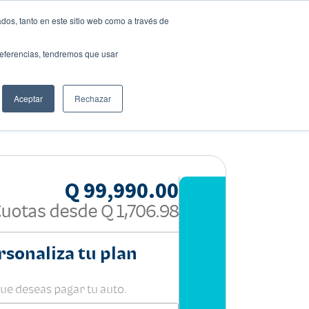
dos, tanto en este sitio web como a través de
preferencias, tendremos que usar
Solicita tu préstamo
Aceptar
Rechazar
Compartir:
Q 99,990.00
Cuotas desde
Q 1,706.98
rsonaliza tu plan
que deseas pagar tu auto.