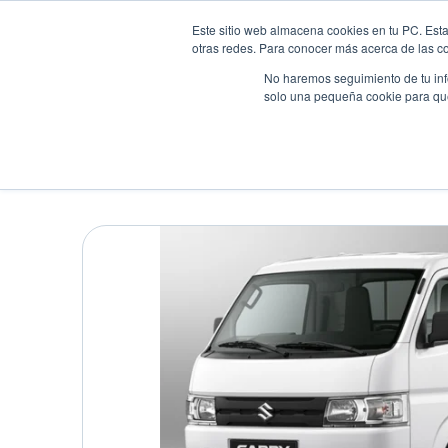
Este sitio web almacena cookies en tu PC. Esta
otras redes. Para conocer más acerca de las coo
No haremos seguimiento de tu info
solo una pequeña cookie para que 
Autos
Comparador
Promo
SUZUKI CAMIÓN CARR
Comercial
•
2020
•
Gasolina