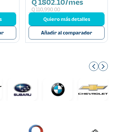
Q 1802.10/mes
Q 2
Q 110,990.00
Q 16
s
Quiero más detalles
or
Añadir al comparador
A