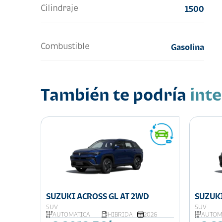
Cilindraje
1500
Combustible
Gasolina
También te podría
int
SUZUKI ACROSS GL AT 2WD
SUZUKI
SUV
SUV
026
AUTOMÁTICA
HIBRIDA
2026
AUTOM