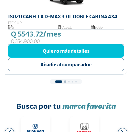
ISUZU CANELLA D-MAX 3.0L DOBLE CABINA 4X4
PICK UP
6
DISEL
2026
Q 5543.72/mes
Q 354,900.00
Quiero más detalles
Añadir al comparador
Busca por tu
marca favorita