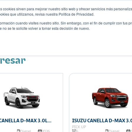
s cookies sirven para mejorar nuestro sitio web y ofrecer servicios más personaliza
kies que utilizamos, revisa nuestra Política de Privacidad.
rmación cuando visites nuestro sitio. Sin embargo, con el fin de cumplir con tus 
no se te solicite volver a tomar esta decisión de nuevo.
Descubre tu auto ideal
ciones
Blog
Eventos
eresar
CANELLA D-MAX 3.0L
ISUZU CANELLA D-MAX 3.
 CABINA 4X4
DOBLE CABINA 4X4
PICK UP
Diesel
2026
6
Diesel