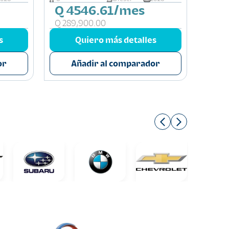
Q 4546.61/mes
Q 4
Q 289,900.00
Q 27
s
Quiero más detalles
or
Añadir al comparador
A