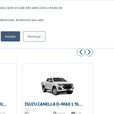
dos, tanto en este sitio web como a través de
preferencias, tendremos que usar
Solicita tu préstamo
Aceptar
Rechazar
Compartir:
0L
ISUZU CANELLA D-MAX 1.9L
ISUZU
DOBLE CABINA 4X4
DOBLE
PICK UP
PICK UP
2026
6
Diesel
2026
6