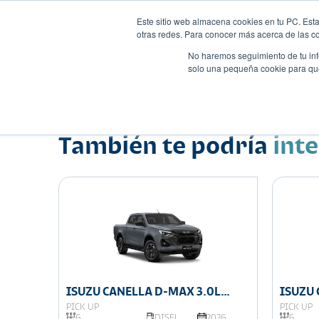
Este sitio web almacena cookies en tu PC. Esta
otras redes. Para conocer más acerca de las coo
No haremos seguimiento de tu info
solo una pequeña cookie para que 
Autos
Comparador
Promo
Nombre
Pick up
•
•
También te podría
int
ISUZU CANELLA D-MAX 3.0L
ISUZU 
DOBLE CABINA 4X4
DOBLE
PICK UP
PICK UP
026
6
DISEL
2026
6