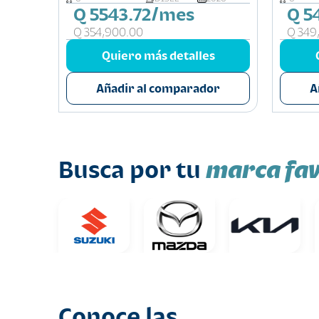
Q 5543.72/mes
Q 5
Q 354,900.00
Q 349
s
Quiero más detalles
or
Añadir al comparador
A
marca fav
Busca por tu
Conoce las