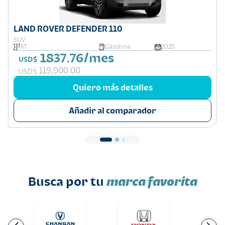
LAND ROVER DEFENDER 110
SUV
AT
Gasolina
2025
1837.76/mes
USD$
119,900.00
USD$
Quiero más detalles
Añadir al comparador
Busca por tu
marca favorita