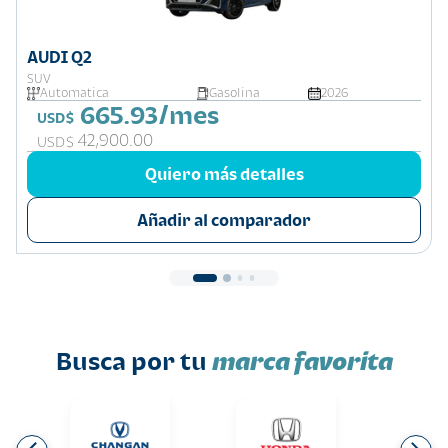
AUDI Q2
SUV
Automatica
Gasolina
2026
665.93/mes
USD$
42,900.00
USD$
Quiero más detalles
Añadir al comparador
Busca por tu
marca favorita