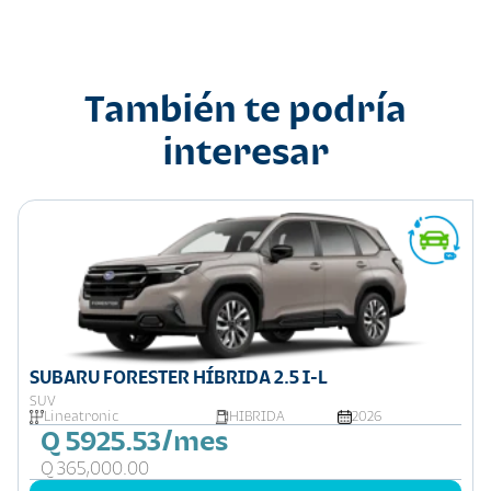
También te podría
interesar
SUBARU FORESTER HÍBRIDA 2.5 I-L
SUV
Lineatronic
HIBRIDA
2026
Q 5925.53/mes
Q 365,000.00