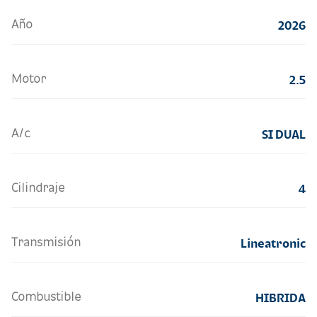
Año
2026
Motor
2.5
A/c
SI DUAL
Cilindraje
4
Transmisión
Lineatronic
Combustible
HIBRIDA