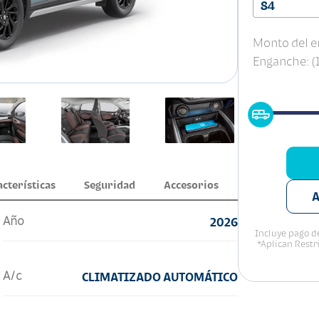
84
Monto del e
Enganche: 
acterísticas
Seguridad
Accesorios
A
Año
2026
Incluye pago de
*Aplican Restr
A/c
CLIMATIZADO AUTOMÁTICO