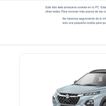
Este sitio web almacena cookies en tu PC. Esta
otras redes. Para conocer más acerca de las coo
No haremos seguimiento de tu info
solo una pequeña cookie para que 
Autos
Comparador
Promo
SUZUKI FRONX GLX AT
Suv
•
2026
•
HIBRIDA