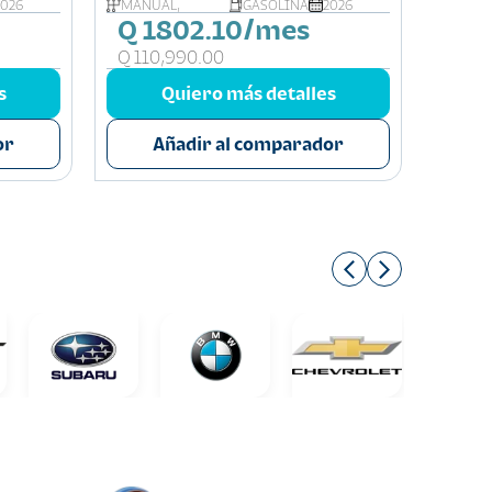
2026
MANUAL,
GASOLINA
2026
AUTOM
Q 1802.10/mes
Q 2
Q 110,990.00
Q 16
s
Quiero más detalles
or
Añadir al comparador
A