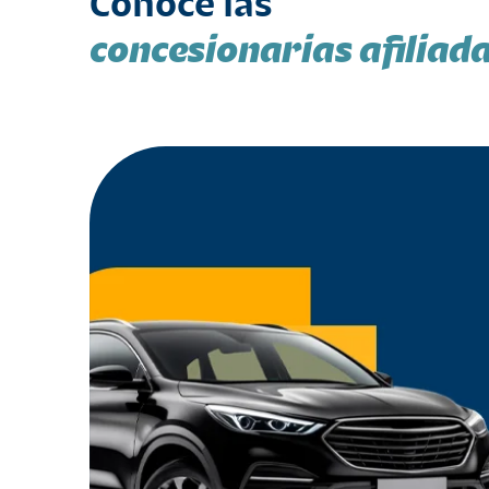
Conoce las
concesionarias afiliad