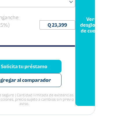
nganche:
Ver
(15%)
desglose
de cuota
Solicita tu préstamo
gregar al comparador
 seguro | Cantidad limitada de existencias.
icciones, precio sujeto a cambios sin previo
aviso.