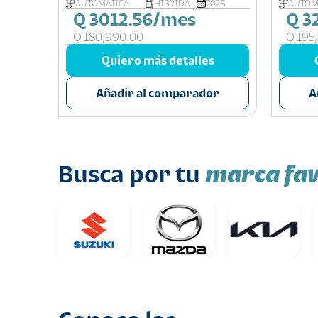
026
AUTOMÁTICA
HIBRIDA
2026
AUTOM
Q 3012.56/mes
Q 3
Q 180,990.00
Q 195
s
Quiero más detalles
or
Añadir al comparador
A
marca fav
Busca por tu