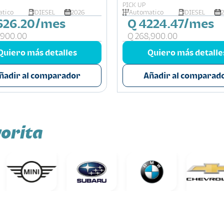
PICK UP
tico
DIESEL
2026
Automatico
DIESEL
626.20/mes
Q 4224.47/mes
,900.00
Q 268,900.00
Quiero más detalles
Quiero más detalle
ñadir al comparador
Añadir al comparad
orita