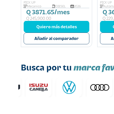
PICK UP
PICK UP
026
Mecanico
DIESEL
2026
Automa
Q 3871.65/mes
Q 3
Q 245,900.00
Q 229
s
Quiero más detalles
or
Añadir al comparador
A
marca fav
Busca por tu