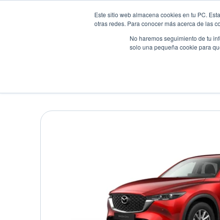
Este sitio web almacena cookies en tu PC. Esta
otras redes. Para conocer más acerca de las coo
No haremos seguimiento de tu info
solo una pequeña cookie para que 
Autos
Comparador
Promo
MAZDA CX-5 SPORT
Suv
•
2026
•
GASOLINA