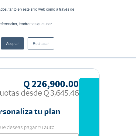
dos, tanto en este sitio web como a través de
preferencias, tendremos que usar
Solicita tu préstamo
Aceptar
Rechazar
Compartir:
Q 226,900.00
uotas desde
Q 3,645.46
rsonaliza tu plan
que deseas pagar tu auto.