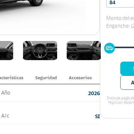
84
Monto del e
Enganche: 
acterísticas
Seguridad
Accesorios
A
Año
2026
Incluye pago de
*Aplican Restr
A/c
SI