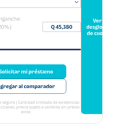
nganche:
Ver
(20%)
desglose
de cuota
Solicitar mi préstamo
gregar al comparador
 seguro | Cantidad limitada de existencias.
icciones, precio sujeto a cambios sin previo
aviso.