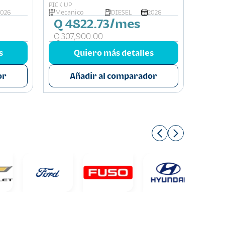
PICK UP
PICK UP
2026
Mecanico
DIESEL
2026
Autom
Q 4822.73/mes
Q 5
Q 307,900.00
Q 337
s
Quiero más detalles
or
Añadir al comparador
A