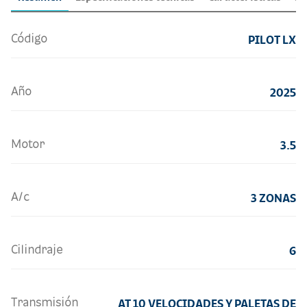
Código
PILOT LX
Año
2025
Motor
3.5
A/c
3 ZONAS
Cilindraje
6
Transmisión
AT 10 VELOCIDADES Y PALETAS DE