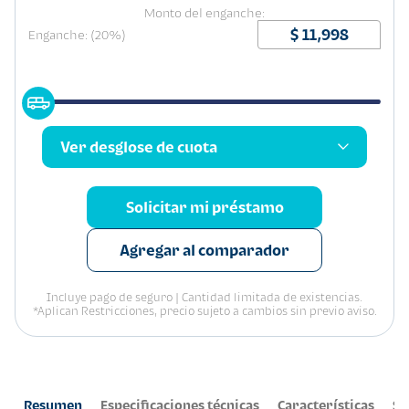
Monto del enganche:
Enganche: (20%)
Ver desglose de cuota
Solicitar mi préstamo
Agregar al comparador
Incluye pago de seguro | Cantidad limitada de existencias.
*Aplican Restricciones, precio sujeto a cambios sin previo aviso.
Resumen
Especificaciones técnicas
Características
Se