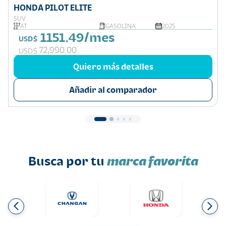
HONDA PILOT ELITE
SUV
AT
GASOLINA
2025
1151.49/mes
USD$
72,990.00
USD$
Quiero más detalles
Añadir al comparador
Busca por tu
marca favorita