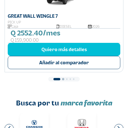
GREAT WALL WINGLE 7
PICK UP
Caja
DIESEL
2026
Q 2552.40/mes
Q 159,900.00
Quiero más detalles
Añadir al comparador
Busca por tu
marca favorita