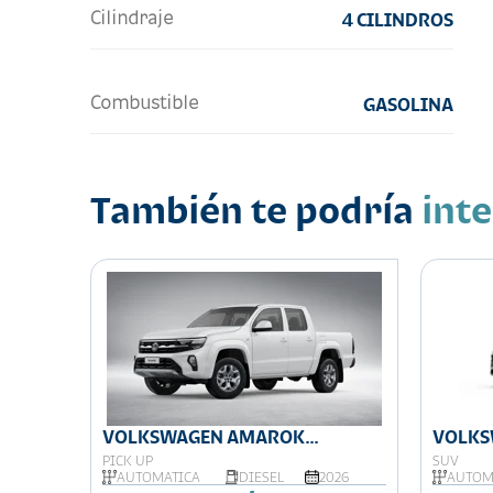
Cilindraje
4 CILINDROS
Combustible
GASOLINA
También te podría
int
LINE
VOLKSWAGEN AMAROK
VOLKS
COMFORTLINE
PICK UP
SUV
026
AUTOMÁTICA
DIESEL
2026
AUTOM