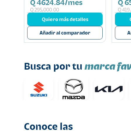
Q 4624.84/mes
Q 6
Q 295,000.00
Q 419
s
Quiero más detalles
or
Añadir al comparador
A
marca fav
Busca por tu
Conoce las