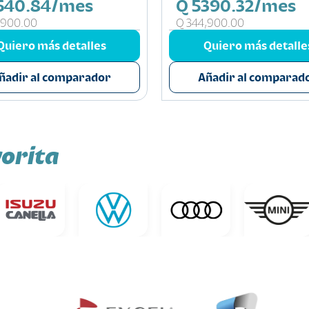
540.84/mes
Q 5390.32/mes
,900.00
Q 344,900.00
Quiero más detalles
Quiero más detalle
ñadir al comparador
Añadir al comparad
orita