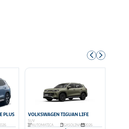
E PLUS
VOLKSWAGEN TIGUAN LIFE
VOLKS
SUV
SUV
2026
AUTOMÁTICA
GASOLINA
2026
AUTOM