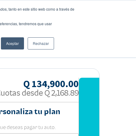
dos, tanto en este sitio web como a través de
preferencias, tendremos que usar
Aceptar
Rechazar
Compartir:
Q 134,900.00
Cuotas desde
Q 2,168.89
rsonaliza tu plan
que deseas pagar tu auto.