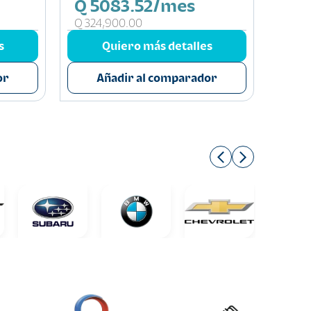
Q 5083.52/mes
Q 3
Q 324,900.00
Q 214
s
Quiero más detalles
or
Añadir al comparador
A