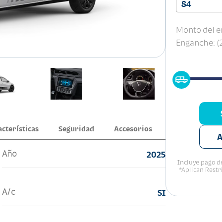
84
Monto del e
Enganche: 
acterísticas
Seguridad
Accesorios
A
Año
2025
Incluye pago de
*Aplican Restr
A/c
SI