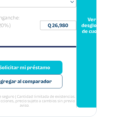
nganche:
Ver
(20%)
desglose
de cuota
Solicitar mi préstamo
gregar al comparador
 seguro | Cantidad limitada de existencias.
icciones, precio sujeto a cambios sin previo
aviso.