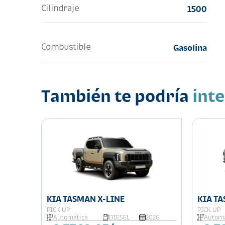
Cilindraje
1500
Combustible
Gasolina
También te podría
int
026
KIA TASMAN X-LINE
KIA T
PICK UP
PICK UP
Automática
DIESEL
2026
Automá