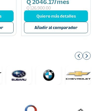
Q 2046.17/mes
Q 
Q 126,900.00
Q 19
s
Quiero más detalles
or
Añadir al comparador
A