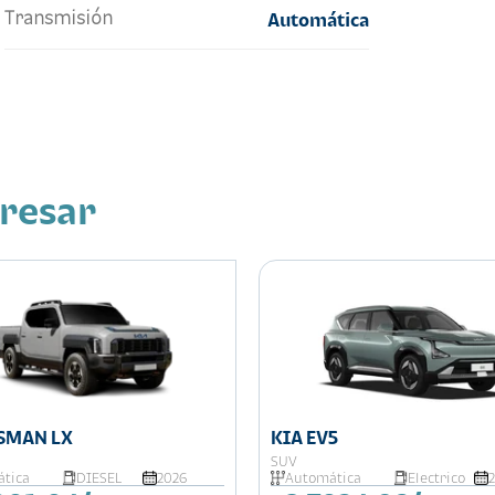
Transmisión
Automática
eresar
ASMAN LX
KIA EV5
SUV
tica
DIESEL
2026
Automática
Electrico