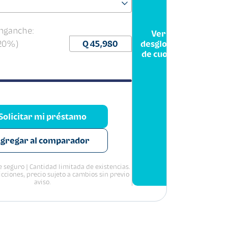
nganche:
Ver
(20%)
desglose
de cuota
Solicitar mi préstamo
gregar al comparador
 seguro | Cantidad limitada de existencias.
icciones, precio sujeto a cambios sin previo
aviso.