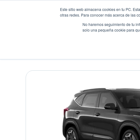
Este sitio web almacena cookies en tu PC. Esta
otras redes. Para conocer más acerca de las coo
No haremos seguimiento de tu info
solo una pequeña cookie para que 
Autos
Comparador
Promo
KIA SELTOS EX
Suv
•
2026
•
Gasolina