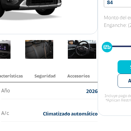
84
Monto del e
Enganche: 
acterísticas
Seguridad
Accesorios
A
Año
2026
Incluye pago de
*Aplican Restr
A/c
Climatizado automático