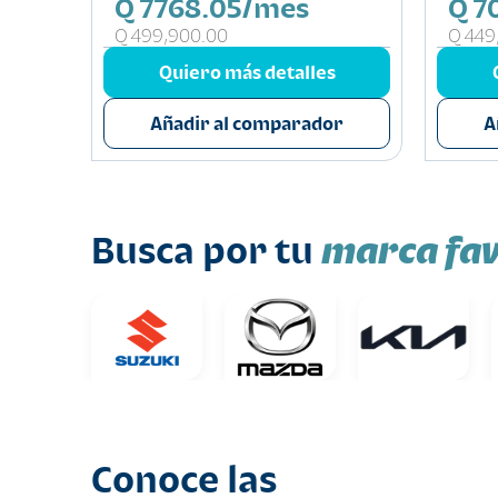
Q 7768.05/mes
Q 7
s
Q 499,900.00
Q 449
or
Quiero más detalles
Añadir al comparador
A
marca fav
Busca por tu
Conoce las