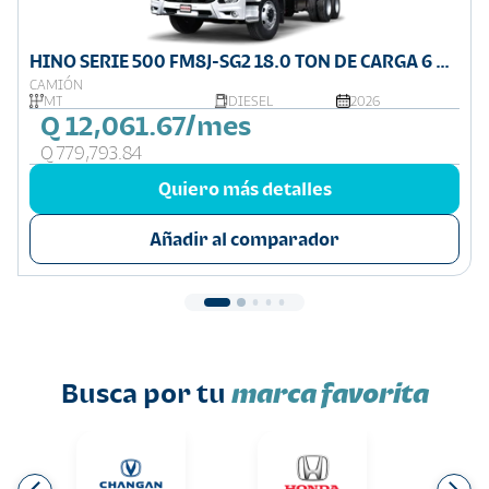
HINO SERIE 500 FM8J-SG2 18.0 TON DE CARGA 6 X
4
CAMIÓN
MT
DIESEL
2026
Q 12,061.67/mes
Q 779,793.84
Quiero más detalles
Añadir al comparador
Busca por tu
marca favorita