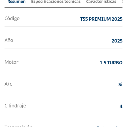
Resumen
Especificaciones técnicas
Características
Se
Código
T55 PREMIUM 2025
Año
2025
Motor
1.5 TURBO
A/c
Si
Cilindraje
4