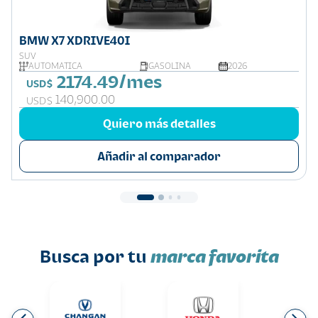
BMW X7 XDRIVE40I
SUV
AUTOMÁTICA
GASOLINA
2026
2174.49/mes
USD$
140,900.00
USD$
Quiero más detalles
Añadir al comparador
Busca por tu
marca favorita