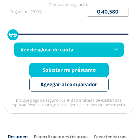
Monto del enganche:
Enganche: (20%)
Ver desglose de cuota
Solicitar mi préstamo
Agregar al comparador
Incluye pago de seguro | Cantidad limitada de existencias.
*Aplican Restricciones, precio sujeto a cambios sin previo aviso.
Resumen
Especificaciones técnicas
Características
Se