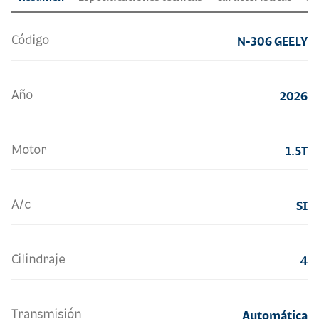
Código
N-306 GEELY
Año
2026
Motor
1.5T
A/c
SI
Cilindraje
4
Transmisión
Automática