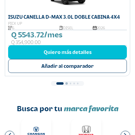
ISUZU CANELLA D-MAX 3.0L DOBLE CABINA 4X4
PICK UP
6
DISEL
2026
Q 5543.72/mes
Q 354,900.00
Quiero más detalles
Añadir al comparador
Busca por tu
marca favorita