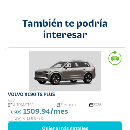
También te podría
interesar
VOLVO XC90 T8 PLUS
SUV
AUTOMATICA
Electrico
2026
1509.94/mes
USD$
93,000.00
USD$
Quiero más detalles