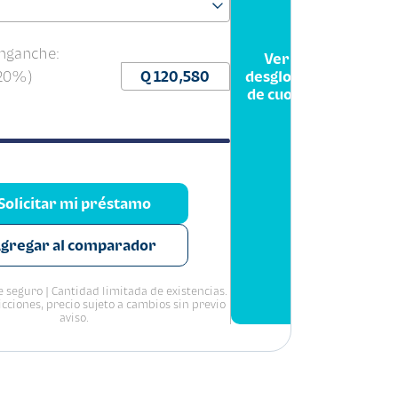
nganche:
Ver
(20%)
desglose
de cuota
Solicitar mi préstamo
gregar al comparador
 seguro | Cantidad limitada de existencias.
icciones, precio sujeto a cambios sin previo
aviso.