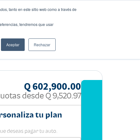
dos, tanto en este sitio web como a través de
preferencias, tendremos que usar
Solicita tu préstamo
Aceptar
Rechazar
Compartir:
Q 602,900.00
uotas desde
Q 9,520.97
rsonaliza tu plan
que deseas pagar tu auto.