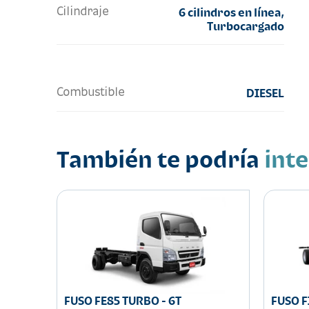
Cilindraje
6 cilindros en línea,
Turbocargado
Combustible
DIESEL
También te podría
int
FUSO FE85 TURBO - 6T
FUSO F