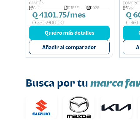
CAMIÓN
COMERCI
026
Caja
DIESEL
2026
Caja
Q 4101.75/mes
Q 6
Q 260,900.00
Q 361
s
Quiero más detalles
or
Añadir al comparador
A
marca fav
Busca por tu