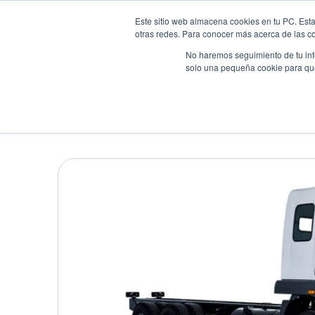
Este sitio web almacena cookies en tu PC. Esta
otras redes. Para conocer más acerca de las coo
No haremos seguimiento de tu info
solo una pequeña cookie para que 
Autos
Comparador
Promo
FUSO FJ 18
Camión
•
2026
•
DIESEL