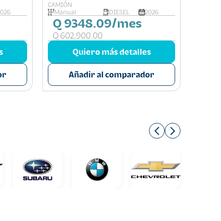
CAMIÓN
COMERC
2026
Manual
DIESEL
2026
Caja
Q 9348.09/mes
Q 7
Q 602,900.00
Q 473
s
Quiero más detalles
or
Añadir al comparador
A