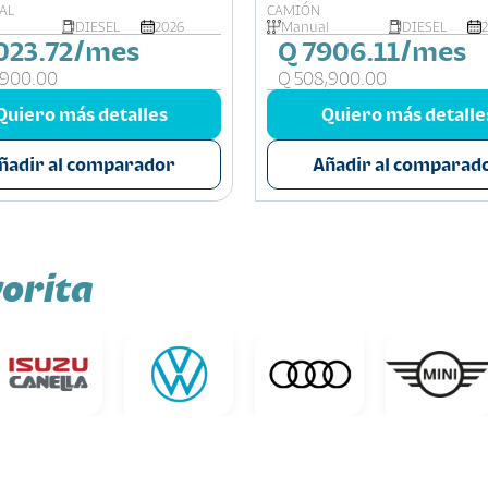
AL
CAMIÓN
DIESEL
2026
Manual
DIESEL
023.72/mes
Q 7906.11/mes
,900.00
Q 508,900.00
Quiero más detalles
Quiero más detalle
ñadir al comparador
Añadir al comparad
orita