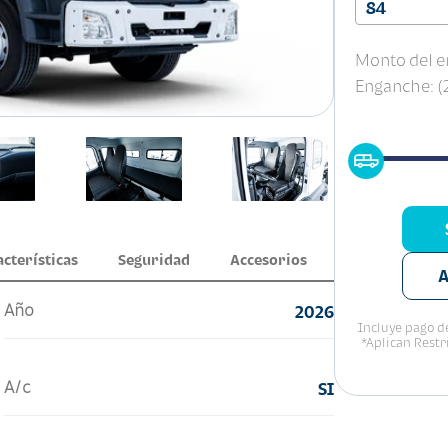
84
Monto del e
Enganche: 
acterísticas
Seguridad
Accesorios
A
Año
2026
Incluye pago de
*Aplican Restr
A/c
SI