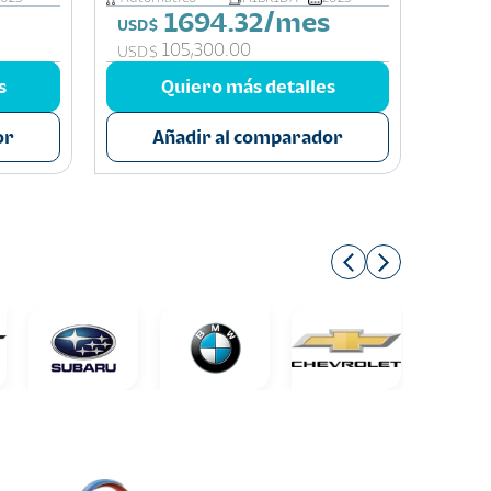
1694.32/mes
USD$
USD$
105,300.00
USD$
USD$
s
Quiero más detalles
or
Añadir al comparador
A