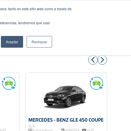
dos, tanto en este sitio web como a través de
preferencias, tendremos que usar
Solicita tu préstamo
Aceptar
Rechazar
Compartir:
MERCEDES - BENZ GLE 450 COUPE
MERCE
SUV
SUV
2025
Automático
HIBRIDA
2025
Autom