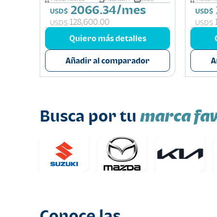
2066.34/mes
USD$
USD$
s
128,600.00
USD$
USD$
or
Quiero más detalles
Añadir al comparador
A
marca fav
Busca por tu
Conoce las