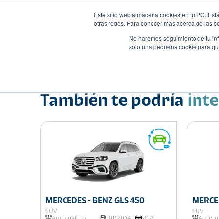
Este sitio web almacena cookies en tu PC. Esta
otras redes. Para conocer más acerca de las coo
No haremos seguimiento de tu info
solo una pequeña cookie para que 
Autos
Comparador
Promo
Nombre
Suv
•
•
También te podría
int
025
MERCEDES - BENZ GLS 450
MERCED
SUV
SUV
Automático
HIBRIDA
2025
Automá