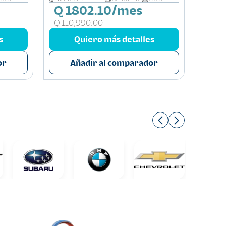
Q 1802.10/mes
Q 2
Q 110,990.00
Q 16
s
Quiero más detalles
or
Añadir al comparador
A