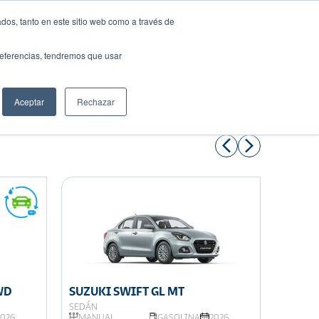
dos, tanto en este sitio web como a través de
preferencias, tendremos que usar
Solicita tu préstamo
Aceptar
Rechazar
Compartir:
WD
SUZUKI SWIFT GL MT
SUZUK
SEDÁN
SUV
2026
MANUAL,
GASOLINA
2026
AUTOM