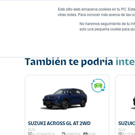
Este sitio web almacena cookies en tu PC. Esta
otras redes. Para conocer más acerca de las coo
No haremos seguimiento de tu info
solo una pequeña cookie para que 
Autos
Comparador
Promo
Nombre
•
•
También te podría
int
SUZUKI ACROSS GL AT 2WD
SUZUKI
SUV
SUV
026
AUTOMÁTICA
HIBRIDA
2026
AUTOM