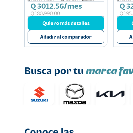
Q 3012.56/mes
Q 3
Q 180,990.00
Q 195
s
Quiero más detalles
or
Añadir al comparador
A
marca fav
Busca por tu
Conoce las