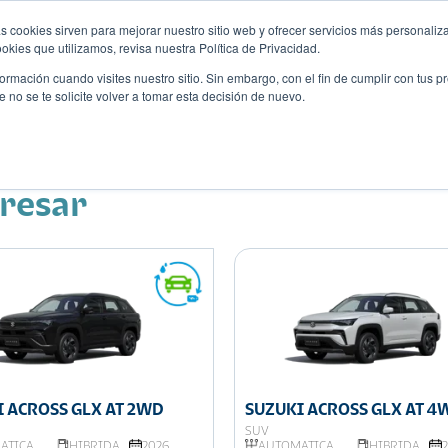
s cookies sirven para mejorar nuestro sitio web y ofrecer servicios más personaliza
kies que utilizamos, revisa nuestra Política de Privacidad.
rmación cuando visites nuestro sitio. Sin embargo, con el fin de cumplir con tus 
no se te solicite volver a tomar esta decisión de nuevo.
Descubre tu auto ideal
ciones
Blog
Eventos
eresar
 ACROSS GLX AT 2WD
SUZUKI ACROSS GLX AT 4
SUV
ÁTICA
HIBRIDA
2026
AUTOMÁTICA
HIBRIDA