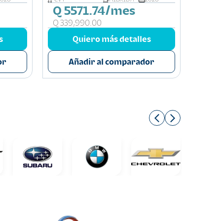
Q 5571.74/mes
Q 5
Q 339,990.00
Q 35
s
Quiero más detalles
or
Añadir al comparador
A