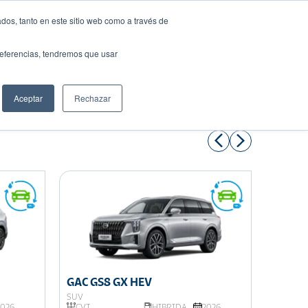
dos, tanto en este sitio web como a través de
preferencias, tendremos que usar
Solicita tu préstamo
Aceptar
Rechazar
Compartir:
GAC GS8 GX HEV
GAC G
SUV
SUV
2026
CVT
HIBRIDA
2026
AISIN