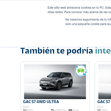
Este sitio web almacena cookies en tu PC. Esta
otras redes. Para conocer más acerca de las coo
No haremos seguimiento de tu info
solo una pequeña cookie para que 
Autos
Comparador
Promo
Nombre
Suv
•
•
También te podría
int
GAC S7 4WD ULTRA
GAC S
SUV
SUV
026
4WD
HIBRIDA
2026
2WD