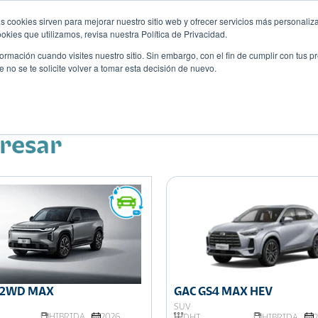
s cookies sirven para mejorar nuestro sitio web y ofrecer servicios más personaliza
kies que utilizamos, revisa nuestra Política de Privacidad.
rmación cuando visites nuestro sitio. Sin embargo, con el fin de cumplir con tus 
no se te solicite volver a tomar esta decisión de nuevo.
Descubre tu auto ideal
ciones
Blog
Eventos
eresar
7 2WD MAX
GAC GS4 MAX HEV
SUV
HIBRIDA
2026
DHT
HIBRIDA