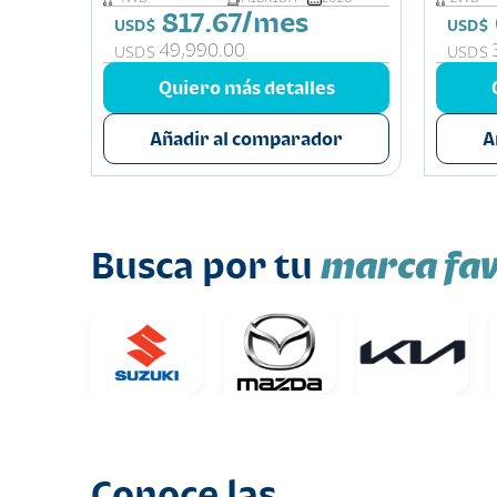
817.67/mes
USD$
USD$
49,990.00
USD$
USD$
s
Quiero más detalles
or
Añadir al comparador
A
marca fav
Busca por tu
Conoce las