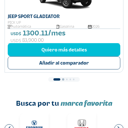
JEEP SPORT GLADIATOR
PICK UP
Automática
Gasolina
2026
1300.11/mes
USD$
83,900.00
USD$
Quiero más detalles
Añadir al comparador
Busca por tu
marca favorita